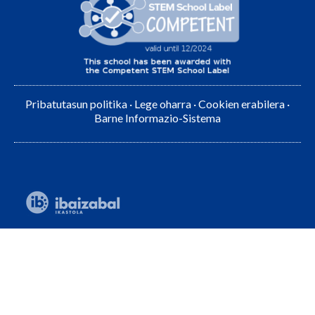
Pribatutasun politika
·
Lege oharra
·
Cookien erabilera
·
Barne Informazio-Sistema