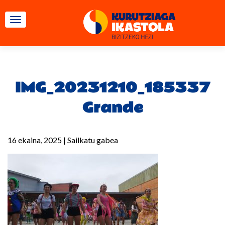
TOGGLE NAVIGATION
IMG_20231210_185337
Grande
16 ekaina, 2025
|
Sailkatu gabea