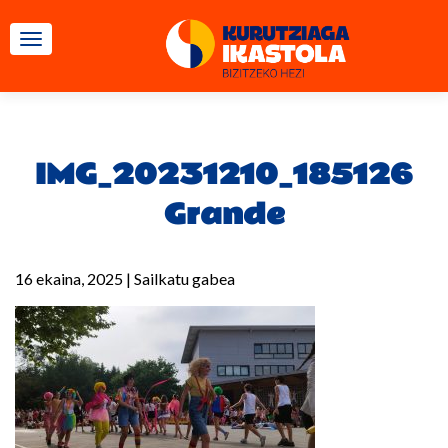
TOGGLE NAVIGATION
IMG_20231210_185126
Grande
16 ekaina, 2025
|
Sailkatu gabea