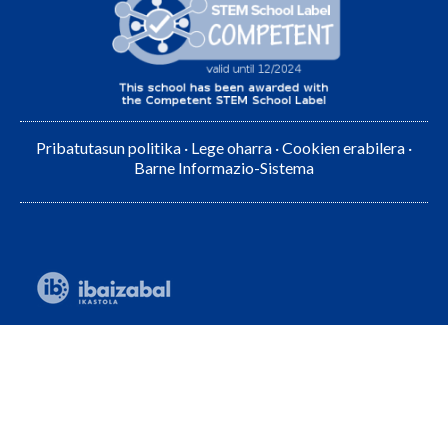
Pribatutasun politika
·
Lege oharra
·
Cookien erabilera
·
Barne Informazio-Sistema