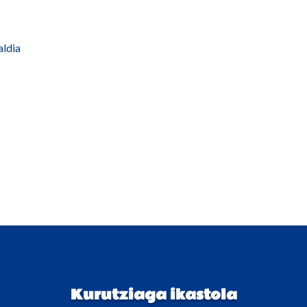
ldia
Kurutziaga ikastola