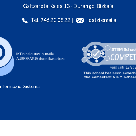
Galtzareta Kalea 13 - Durango, Bizkaia
Tel. 946 20 08 22 |
Idatzi emaila
Informazio-Sistema