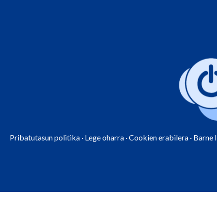
Pribatutasun politika
·
Lege oharra
·
Cookien erabilera
·
Barne 