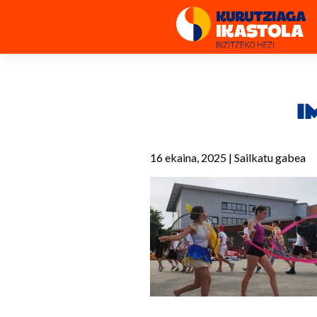
I
16 ekaina, 2025
|
Sailkatu gabea