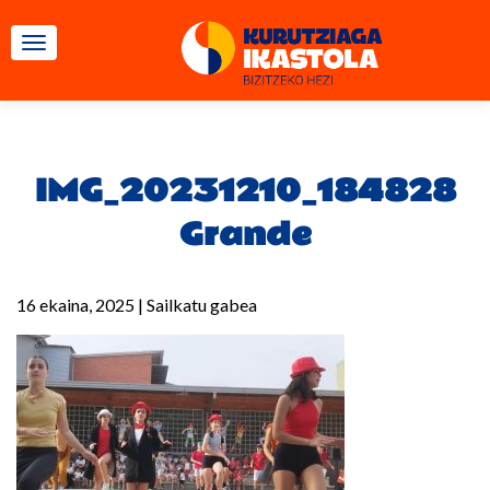
TOGGLE NAVIGATION
IMG_20231210_184828
Grande
16 ekaina, 2025
|
Sailkatu gabea