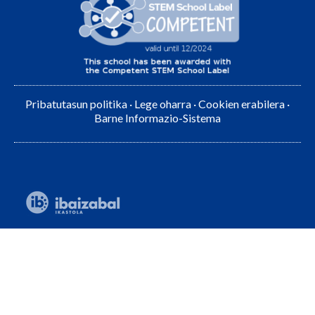
Pribatutasun politika
·
Lege oharra
·
Cookien erabilera
·
Barne Informazio-Sistema