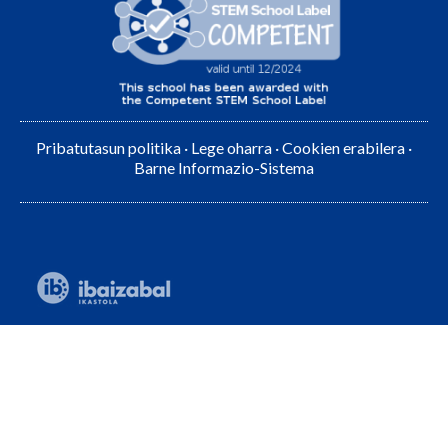
Pribatutasun politika
·
Lege oharra
·
Cookien erabilera
·
Barne Informazio-Sistema