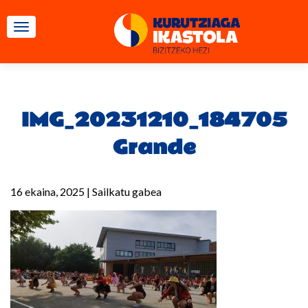
TOGGLE NAVIGATION
IMG_20231210_184705
Grande
16 ekaina, 2025
|
Sailkatu gabea