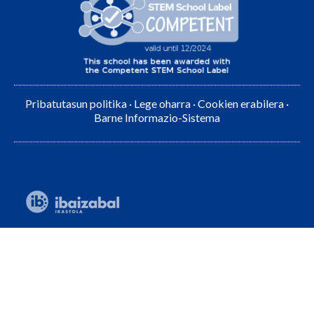
Pribatutasun politika
·
Lege oharra
·
Cookien erabilera
·
Barne Informazio-Sistema