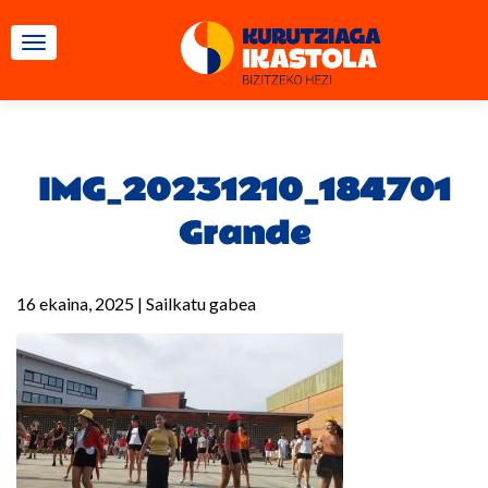
TOGGLE NAVIGATION
IMG_20231210_184701
Grande
16 ekaina, 2025
|
Sailkatu gabea