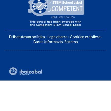
Pribatutasun politika
·
Lege oharra
·
Cookien erabilera
·
Barne Informazio-Sistema