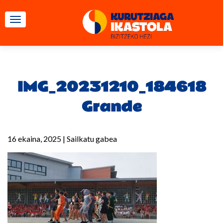
TOGGLE NAVIGATION
IMG_20231210_184618
Grande
16 ekaina, 2025
|
Sailkatu gabea