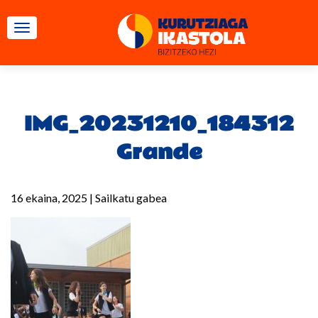
TOGGLE NAVIGATION
IMG_20231210_184312
Grande
16 ekaina, 2025
|
Sailkatu gabea