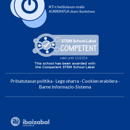
Pribatutasun politika
·
Lege oharra
·
Cookien erabilera
·
Barne Informazio-Sistema