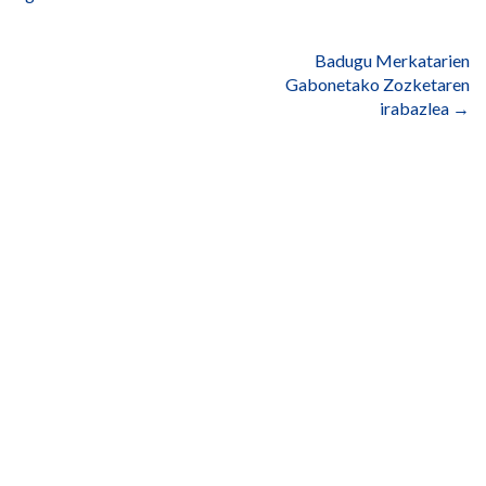
nabigatu
Badugu Merkatarien
Gabonetako Zozketaren
irabazlea
→