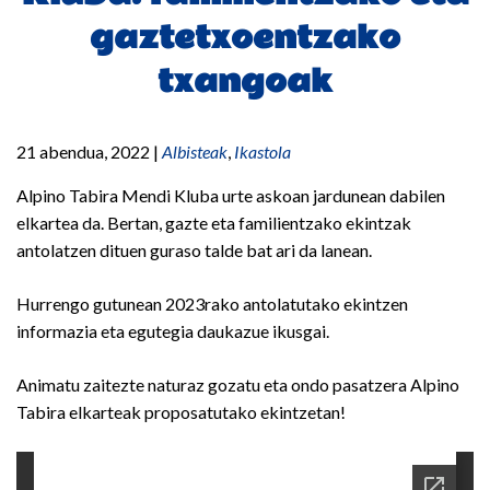
gaztetxoentzako
txangoak
21 abendua, 2022
|
Albisteak
,
Ikastola
Alpino Tabira Mendi Kluba urte askoan jardunean dabilen
elkartea da. Bertan, gazte eta familientzako ekintzak
antolatzen dituen guraso talde bat ari da lanean.
Hurrengo gutunean 2023rako antolatutako ekintzen
informazia eta egutegia daukazue ikusgai.
Animatu zaitezte naturaz gozatu eta ondo pasatzera Alpino
Tabira elkarteak proposatutako ekintzetan!