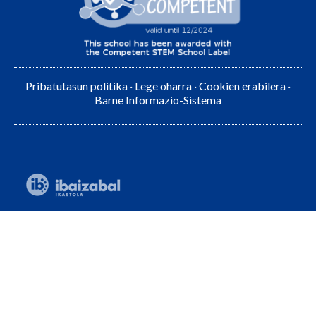
Pribatutasun politika
·
Lege oharra
·
Cookien erabilera
·
Barne Informazio-Sistema