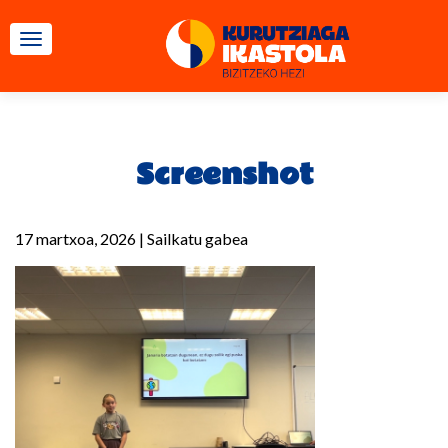
TOGGLE NAVIGATION
Screenshot
17 martxoa, 2026
|
Sailkatu gabea