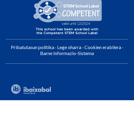
Pribatutasun politika
·
Lege oharra
·
Cookien erabilera
·
Barne Informazio-Sistema