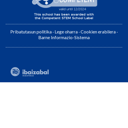
Pribatutasun politika
·
Lege oharra
·
Cookien erabilera
·
Barne Informazio-Sistema