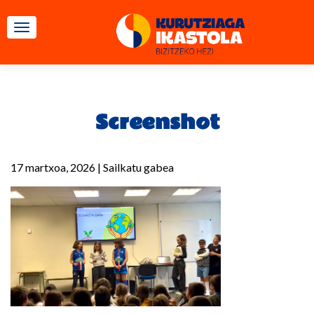
TOGGLE NAVIGATION
Screenshot
17 martxoa, 2026
|
Sailkatu gabea