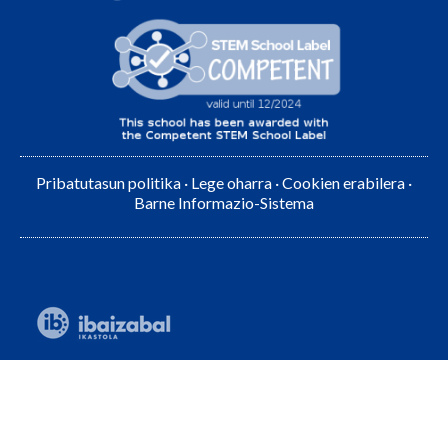
Pribatutasun politika
·
Lege oharra
·
Cookien erabilera
·
Barne Informazio-Sistema