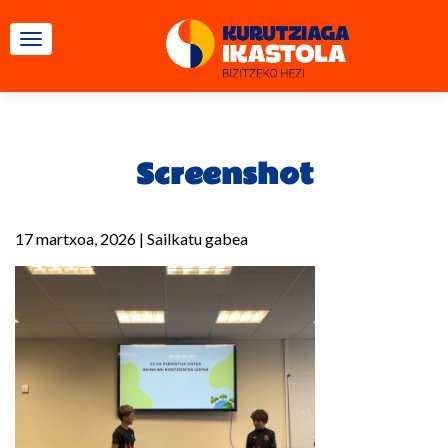
TOGGLE NAVIGATION
Screenshot
17 martxoa, 2026
|
Sailkatu gabea