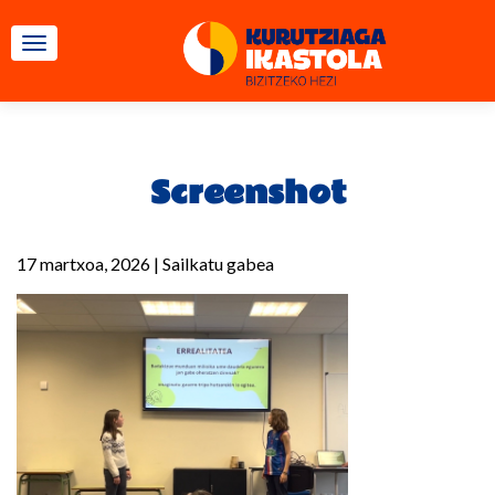
TOGGLE NAVIGATION
Screenshot
17 martxoa, 2026
|
Sailkatu gabea