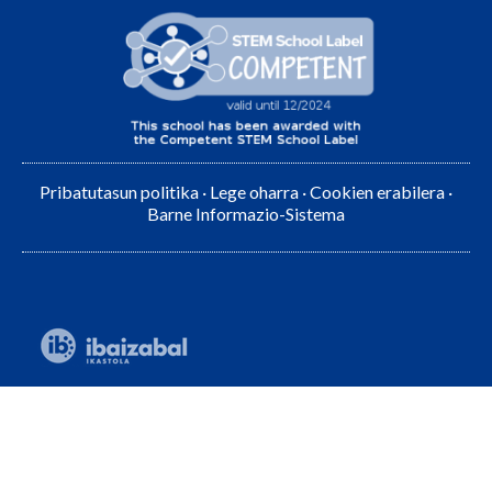
Pribatutasun politika
·
Lege oharra
·
Cookien erabilera
·
Barne Informazio-Sistema