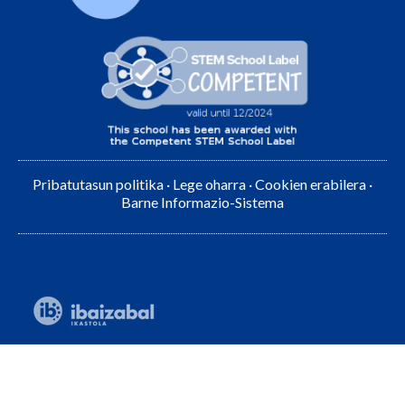
Pribatutasun politika
·
Lege oharra
·
Cookien erabilera
·
Barne Informazio-Sistema