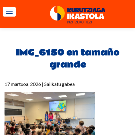
TOGGLE NAVIGATION
IMG_6150 en tamaño
grande
17 martxoa, 2026
|
Sailkatu gabea