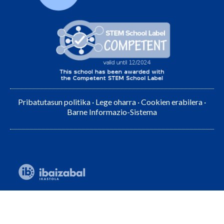
Pribatutasun politika
·
Lege oharra
·
Cookien erabilera
·
Barne Informazio-Sistema