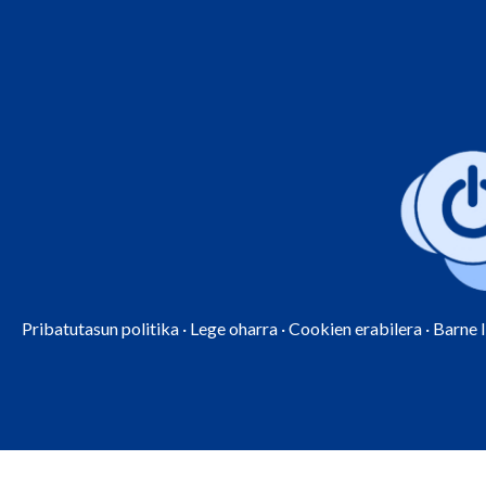
Pribatutasun politika
·
Lege oharra
·
Cookien erabilera
·
Barne 