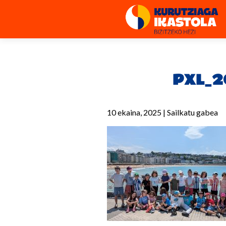
PXL_2
10 ekaina, 2025
|
Sailkatu gabea