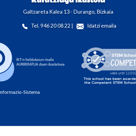
Kurutziaga ikastola
Galtzareta Kalea 13 - Durango, Bizkaia
Tel. 946 20 08 22 |
Idatzi emaila
Informazio-Sistema