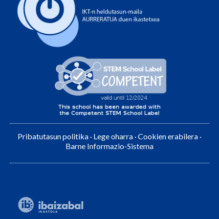
Pribatutasun politika
·
Lege oharra
·
Cookien erabilera
·
Barne Informazio-Sistema