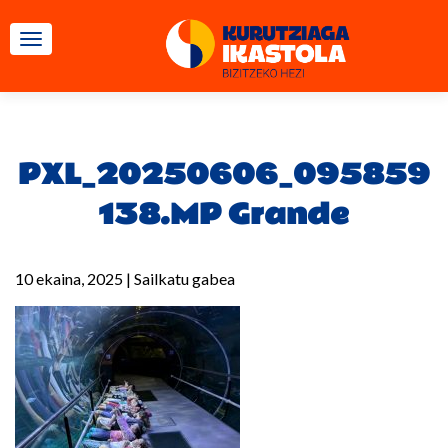
TOGGLE NAVIGATION
PXL_20250606_095859
138.MP Grande
10 ekaina, 2025
|
Sailkatu gabea