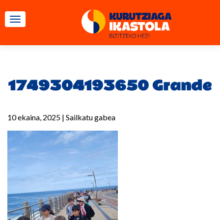
TOGGLE NAVIGATION
1749304193650 Grande
10 ekaina, 2025
|
Sailkatu gabea