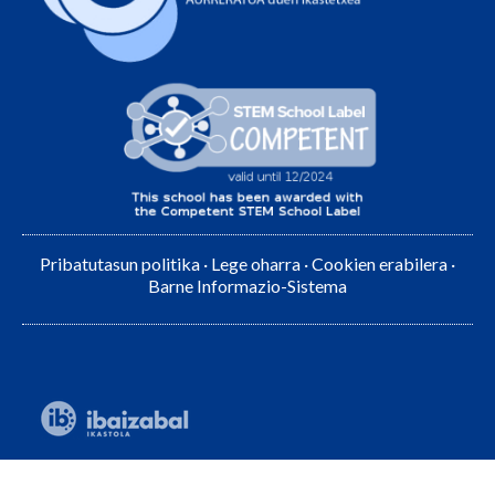
Pribatutasun politika
·
Lege oharra
·
Cookien erabilera
·
Barne Informazio-Sistema