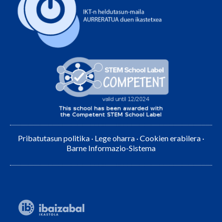
Pribatutasun politika
·
Lege oharra
·
Cookien erabilera
·
Barne Informazio-Sistema