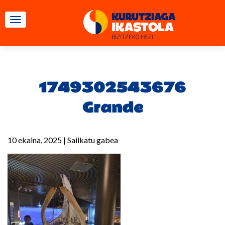
TOGGLE NAVIGATION
1749302543676
Grande
10 ekaina, 2025
|
Sailkatu gabea