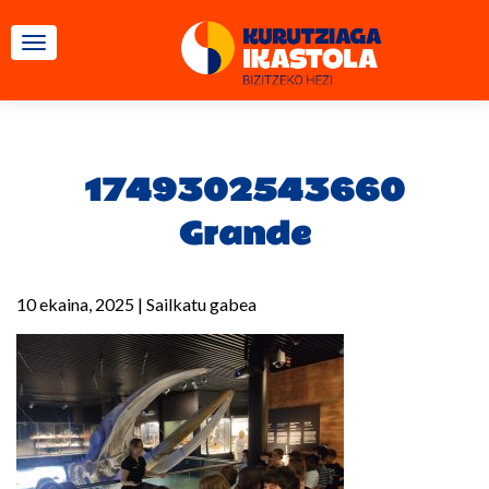
TOGGLE NAVIGATION
1749302543660
Grande
10 ekaina, 2025
|
Sailkatu gabea