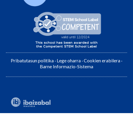
Pribatutasun politika
·
Lege oharra
·
Cookien erabilera
·
Barne Informazio-Sistema