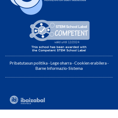
Pribatutasun politika
·
Lege oharra
·
Cookien erabilera
·
Barne Informazio-Sistema