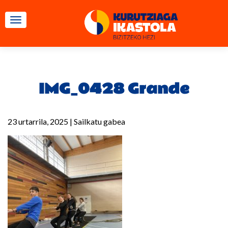
TOGGLE NAVIGATION
IMG_0428 Grande
23 urtarrila, 2025
|
Sailkatu gabea