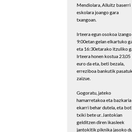
Mendiolara, Alluitz baserri
eskolara joango gara
txangoan.
Irteera egun osokoa izango
9:00etan gelan elkartuko g
eta 16:30etarako itzuliko g
Irteera honen kostua 23,05
euro da eta, beti bezala,
erreziboa bankutik pasatu
zaizue.
Gogoratu, jateko
hamarretakoa eta bazkaria
ekarri behar dutela, eta bot
txiki bete ur. Jantokian
gelditzen diren ikasleek
jantokitik piknika jasoko d