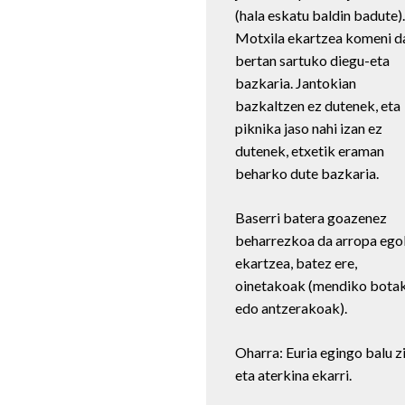
(hala eskatu baldin badute).
Motxila ekartzea komeni d
bertan sartuko diegu-eta
bazkaria. Jantokian
bazkaltzen ez dutenek, eta
piknika jaso nahi izan ez
dutenek, etxetik eraman
beharko dute bazkaria.
Baserri batera goazenez
beharrezkoa da arropa ego
ekartzea, batez ere,
oinetakoak (mendiko bota
edo antzerakoak).
Oharra: Euria egingo balu z
eta aterkina ekarri.