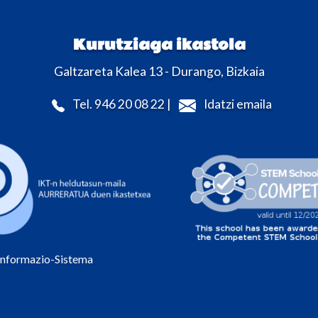
Kurutziaga ikastola
Galtzareta Kalea 13 - Durango, Bizkaia
Tel. 946 20 08 22 |
Idatzi emaila
Informazio-Sistema