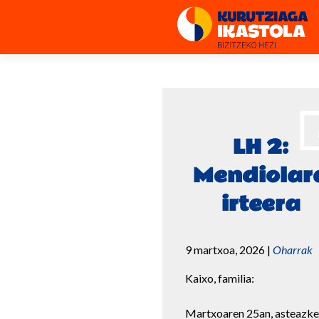
LH 2:
Mendiolar
irteera
9 martxoa, 2026
|
Oharrak
Kaixo, familia:
Martxoaren 25an, asteazke