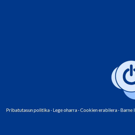
Pribatutasun politika
·
Lege oharra
·
Cookien erabilera
·
Barne 