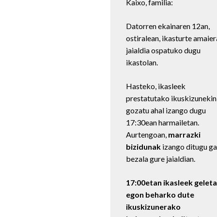
Kaixo, familia:
Datorren ekainaren 12an,
ostiralean, ikasturte amaie
jaialdia ospatuko dugu
ikastolan.
Hasteko, ikasleek
prestatutako ikuskizunekin
gozatu ahal izango dugu
17:30ean harmailetan.
Aurtengoan,
marrazki
bizidunak
izango ditugu ga
bezala gure jaialdian.
17:00etan ikasleek gelet
egon beharko dute
ikuskizunerako