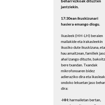
beharrezkoak dituzten
jantziekin.
17:30ean ikuskizunari
hasiera emango diogu.
Ikasleek (HH-LH) beraien
mailakide eta irakasleekin
ikusiko dute ikuskizuna, eta
hau amaitzean, familiek jas
ahal izango dituzte, bakoit
bere txandan. Txandak
mikrofonoaren bidez
adieraziko dira eta ikasleak
ondoko lekuetan jaso beha
dira:
-HH:
harmailetan bertan,