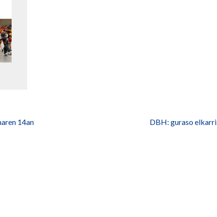
naren 14an
DBH: guraso elkarr