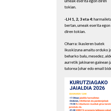
umeak eserita egon diren
tokian.
-LH 1, 2, 3 eta 4:
harmailet
bertan, umeak eserita egon
diren tokian.
Oharra: ikasleren batek
ikuskizuna amaitu orduko j
beharko balu, mesedez, ald
aurretik jakinaren gainean j
tutorea (ohar edo email bid