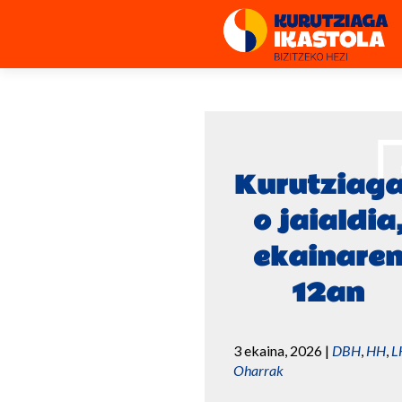
Kurutziag
o jaialdia
ekainare
12an
3 ekaina, 2026
|
DBH
,
HH
,
L
Oharrak