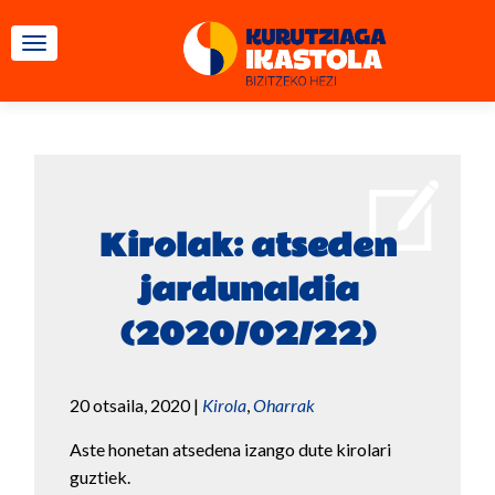
TOGGLE NAVIGATION
Kirolak: atseden
jardunaldia
(2020/02/22)
20 otsaila, 2020
|
Kirola
,
Oharrak
Aste honetan atsedena izango dute kirolari
guztiek.