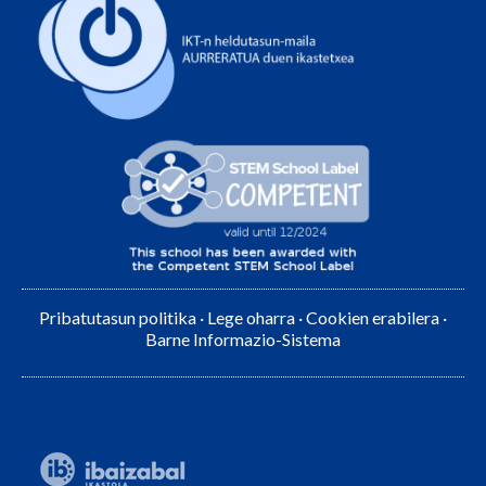
Pribatutasun politika
·
Lege oharra
·
Cookien erabilera
·
Barne Informazio-Sistema