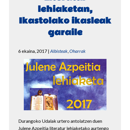
lehiaketan,
Ikastolako ikasleak
garaile
6 ekaina, 2017
|
Albisteak
,
Oharrak
Durangoko Udalak urtero antolatzen duen
Julene Azpeitia literatur lehiaketako aurtengo