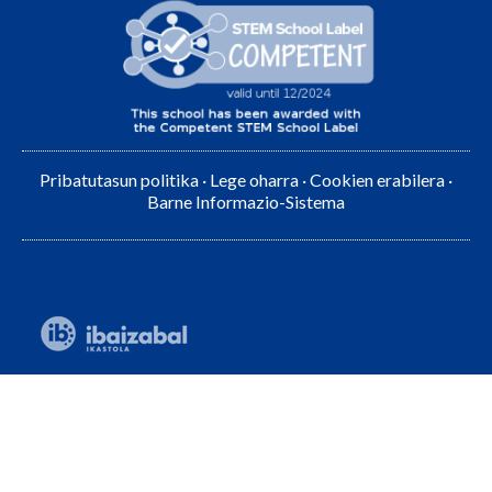
Pribatutasun politika
·
Lege oharra
·
Cookien erabilera
·
Barne Informazio-Sistema