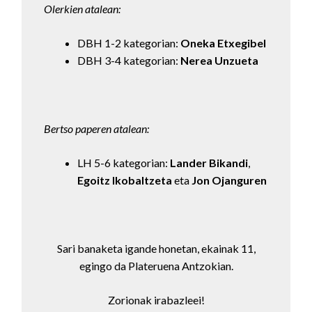
Olerkien atalean:
DBH 1-2 kategorian:
Oneka Etxegibel
DBH 3-4 kategorian:
Nerea Unzueta
Bertso paperen atalean:
LH 5-6 kategorian:
Lander Bikandi
,
Egoitz Ikobaltzeta
eta
Jon Ojanguren
Sari banaketa igande honetan, ekainak 11,
egingo da Plateruena Antzokian.
Zorionak irabazleei!