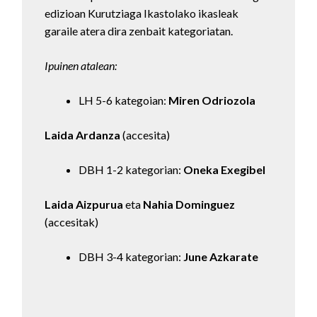
edizioan Kurutziaga Ikastolako ikasleak
garaile atera dira zenbait kategoriatan.
Ipuinen atalean:
LH 5-6 kategoian:
Miren Odriozola
Laida Ardanza
(accesita)
DBH 1-2 kategorian:
Oneka Exegibel
Laida Aizpurua
eta
Nahia Dominguez
(accesitak)
DBH 3-4 kategorian:
June Azkarate