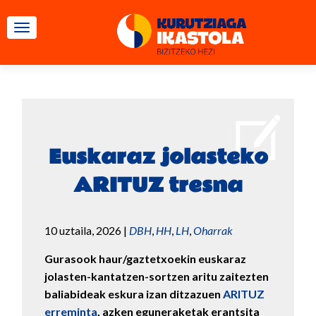
TOGGLE NAVIGATION
Euskaraz jolasteko
ARITUZ tresna
10 uztaila, 2026
|
DBH
,
HH
,
LH
,
Oharrak
Gurasook haur/gaztetxoekin euskaraz
jolasten-kantatzen-sortzen aritu zaitezten
baliabideak eskura izan ditzazuen
ARITUZ
erreminta
, azken eguneraketak erantsita