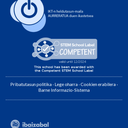
Pribatutasun politika
·
Lege oharra
·
Cookien erabilera
·
Barne Informazio-Sistema