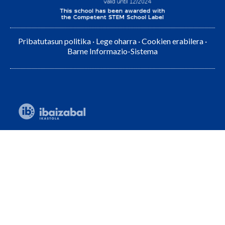
Pribatutasun politika
·
Lege oharra
·
Cookien erabilera
·
Barne Informazio-Sistema