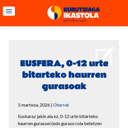
TOGGLE NAVIGATION
EUSFERA, 0-12 urte
bitarteko haurren
gurasoak
5 martxoa, 2026
|
Oharrak
Euskaraz jakin ala ez, 0-12 urte bitarteko
haurren gurasoei (edo guraso rola betetzen