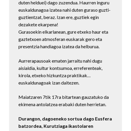
duten helduei) dago zuzendua. Haurren inguru
euskaldunagoa izatea nahi duten guraso guzti-
guztientzat, beraz. Izan ere, guztiek egin
dezakete ekarpena!
Gurasoekin elkarlanean, gure etxeko haur eta
gaztetxoen atmosferan euskarak gero eta
presentzia handiagoa izatea da helburua.
Aurrerapausoak ematen jarraitu nahi dugu
aisialdia, kultur kontsumoa, erreferenteak,
kirola, etxeko hizkuntza praktikak…
euskaldunagoak izan daitezen.
Maiatzaren 7tik 17ra bitartean gauzatuko da
ekimena antolatzea erabaki duten herrietan.
Durangon, dagoeneko sortua dago Eusfera
batzordea, Kurutziaga ikastolaren