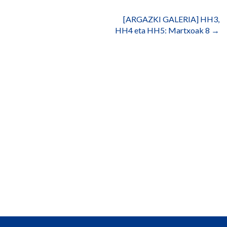
nabigatu
[ARGAZKI GALERIA] HH3,
HH4 eta HH5: Martxoak 8
→