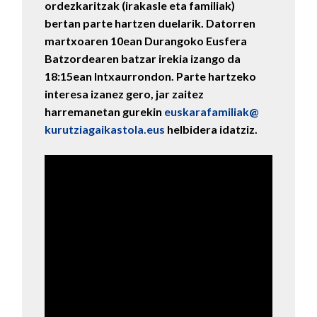
ordezkaritzak (irakasle eta familiak)
bertan parte hartzen duelarik. Datorren
martxoaren 10ean Durangoko Eusfera
Batzordearen batzar irekia izango da
18:15ean Intxaurrondon. Parte hartzeko
interesa izanez gero, jar zaitez
harremanetan gurekin
euskarafamiliak@
kurutziagaikastola.eus
helbidera idatziz.