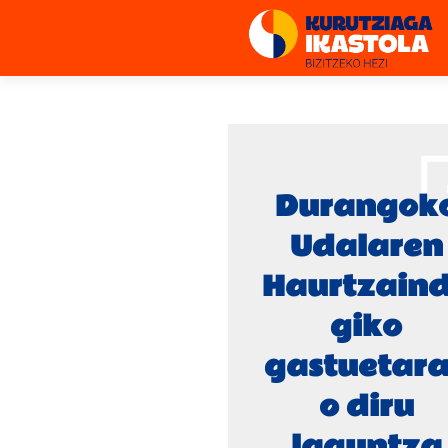
Durangok
Udalaren
Haurtzain
giko
gastuetar
o diru
laguntza