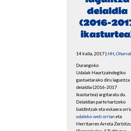
deialdia
(2016-201
ikasturtea
14 iraila, 2017
|
HH
,
Oharra
Durangoko
Udalak Haurtzaindegiko
gastuetarako diru laguntza
deialdia (2016-2017
ikasturtea) argitaratu du.
Deialdian parte hartzeko
baldintzak eta eskaera orri
udaleko web orrian
eta
Herritarren Arreta Zerbitz
(Barrenkalea, 17) dituzue