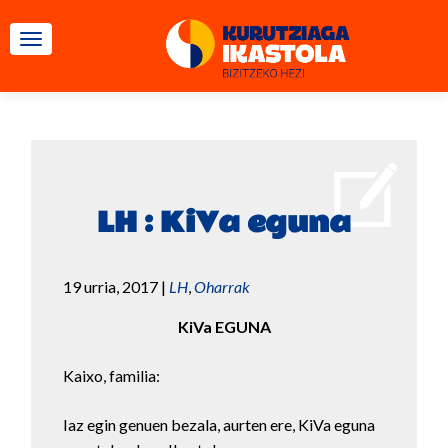
TOGGLE NAVIGATION
LH : KiVa eguna
19 urria, 2017
|
LH
,
Oharrak
KiVa EGUNA
Kaixo, familia:
Iaz egin genuen bezala, aurten ere, KiVa eguna