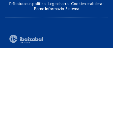
Pribatutasun politika
·
Lege oharra
·
Cookien erabilera
·
Barne Informazio-Sistema