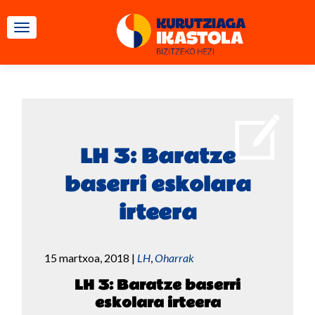
TOGGLE NAVIGATION
LH 3: Baratze
baserri eskolara
irteera
15 martxoa, 2018
|
LH
,
Oharrak
LH 3: Baratze baserri
eskolara irteera