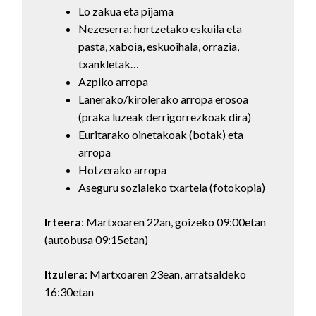
Lo zakua eta pijama
Nezeserra: hortzetako eskuila eta
pasta, xaboia, eskuoihala, orrazia,
txankletak…
Azpiko arropa
Lanerako/kirolerako arropa erosoa
(praka luzeak derrigorrezkoak dira)
Euritarako oinetakoak (botak) eta
arropa
Hotzerako arropa
Aseguru sozialeko txartela (fotokopia)
Irteera
: Martxoaren 22an, goizeko 09:00etan
(autobusa 09:15etan)
Itzulera
: Martxoaren 23ean, arratsaldeko
16:30etan