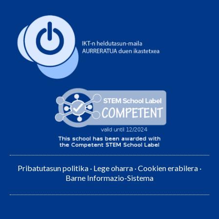
Pribatutasun politika
·
Lege oharra
·
Cookien erabilera
·
Barne Informazio-Sistema