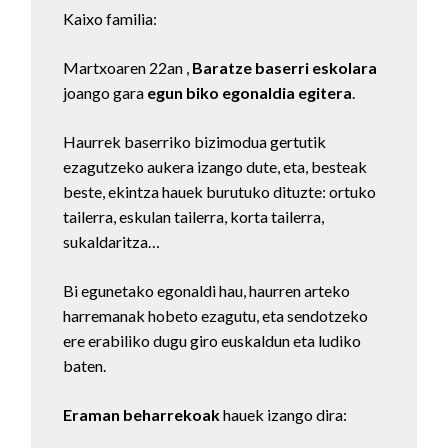
Kaixo familia:
Martxoaren 22an ,
Baratze baserri eskolara
joango gara
egun biko egonaldia egitera
.
Haurrek baserriko bizimodua gertutik
ezagutzeko aukera izango dute, eta, besteak
beste, ekintza hauek burutuko dituzte: ortuko
tailerra, eskulan tailerra, korta tailerra,
sukaldaritza…
Bi egunetako egonaldi hau, haurren arteko
harremanak hobeto ezagutu, eta sendotzeko
ere erabiliko dugu giro euskaldun eta ludiko
baten.
Eraman beharrekoak
hauek izango dira: