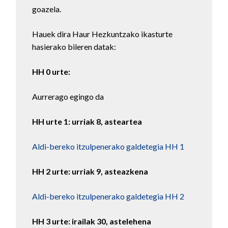
goazela.
Hauek dira Haur Hezkuntzako ikasturte
hasierako bileren datak:
HH 0 urte:
Aurrerago egingo da
HH urte 1: urriak 8, asteartea
Aldi-bereko itzulpenerako galdetegia HH 1
HH 2 urte: urriak 9, asteazkena
Aldi-bereko itzulpenerako galdetegia HH 2
HH 3 urte: irailak 30, astelehena