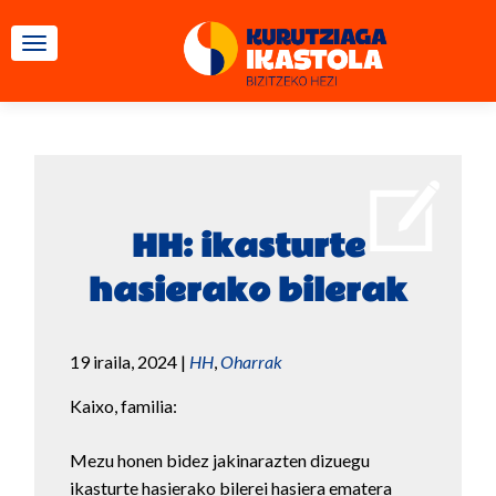
TOGGLE NAVIGATION
HH: ikasturte
hasierako bilerak
19 iraila, 2024
|
HH
,
Oharrak
Kaixo, familia:
Mezu honen bidez jakinarazten dizuegu
ikasturte hasierako bilerei hasiera ematera