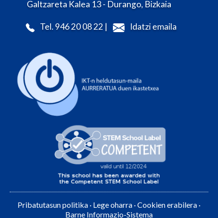
Galtzareta Kalea 13 - Durango, Bizkaia
Tel. 946 20 08 22 |
Idatzi emaila
Pribatutasun politika
·
Lege oharra
·
Cookien erabilera
·
Barne Informazio-Sistema