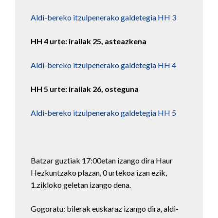
Aldi-bereko itzulpenerako galdetegia HH 3
HH 4 urte: irailak 25, asteazkena
Aldi-bereko itzulpenerako galdetegia HH 4
HH 5 urte: irailak 26, osteguna
Aldi-bereko itzulpenerako galdetegia HH 5
Batzar guztiak 17:00etan izango dira Haur
Hezkuntzako plazan, 0 urtekoa izan ezik,
1.zikloko geletan izango dena.
Gogoratu: bilerak euskaraz izango dira, aldi-