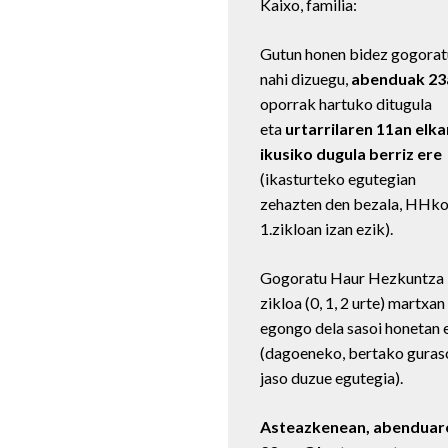
Kaixo, familia:
Gutun honen bidez gogorat
nahi dizuegu,
abenduak 23
oporrak hartuko ditugula
eta
urtarrilaren 11an elka
ikusiko dugula berriz ere
(ikasturteko egutegian
zehazten den bezala, HHk
1.zikloan izan ezik).
Gogoratu Haur Hezkuntza 
zikloa (0, 1, 2 urte) martxan
egongo dela sasoi honetan 
(dagoeneko, bertako gura
jaso duzue egutegia).
Asteazkenean, abenduar