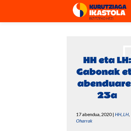
HH eta LH:
Gabonak e
abenduare
23a
17 abendua, 2020
|
HH
,
LH
,
Oharrak