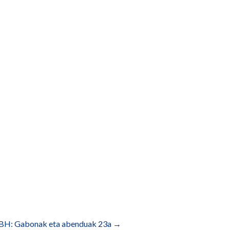
BH: Gabonak eta abenduak 23a
→