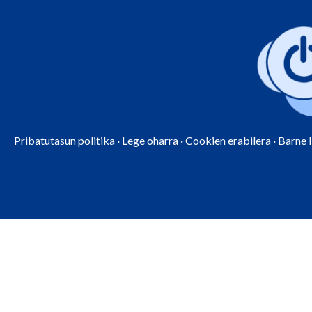
Pribatutasun politika
·
Lege oharra
·
Cookien erabilera
·
Barne 