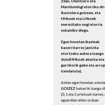
23an, Olentzero eta
Maridomingi etorriko dir
ikastolara goizean, eta
HHkoek eta LHkoek
merezitako ongi etorria
eskainiko diegu.
Egun honetan ikasleak
baserritarrez jantzita
etortzeko aukera izango
dute(HHkoak abarka eta
gerrikorik gabe eta arro
izendatuta).
Azken egun honetan, eskol
GOIZEZ
bakarrik izango d
(0, 1 eta 2 urtekoak barne),
eguerdian ohiko orduan