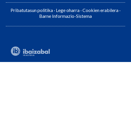
Pribatutasun politika
·
Lege oharra
·
Cookien erabilera
·
Barne Informazio-Sistema