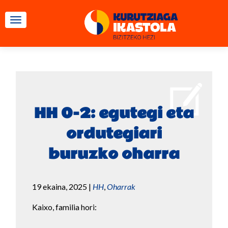
TOGGLE NAVIGATION
HH 0-2: egutegi eta
ordutegiari
buruzko oharra
19 ekaina, 2025
|
HH
,
Oharrak
Kaixo, familia hori: