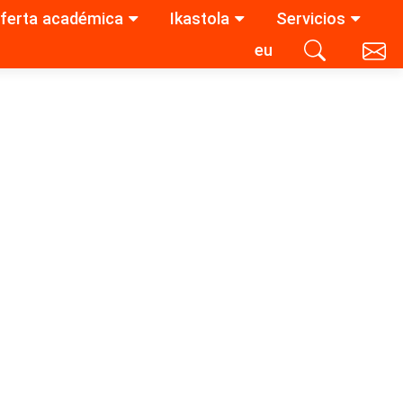
ferta académica
Ikastola
Servicios
eu
Contacta con nosotros
Buscar