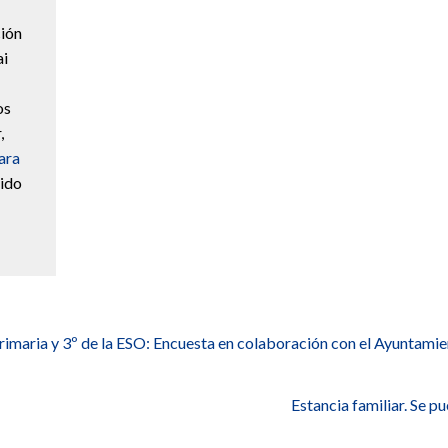
ción
ai
os
,
ara
sido
aria y 3º de la ESO: Encuesta en colaboración con el Ayuntami
Estancia familiar. Se p