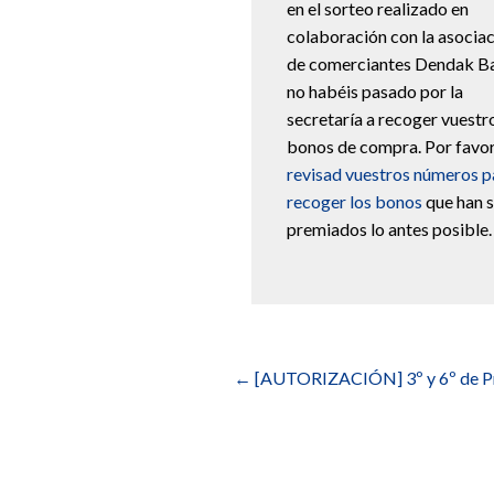
en el sorteo realizado en
colaboración con la asocia
de comerciantes Dendak B
no habéis pasado por la
secretaría a recoger vuestr
bonos de compra. Por favor
revisad vuestros números p
recoger los bonos
que han 
premiados lo antes posible.
Navegación
de
←
[AUTORIZACIÓN] 3º y 6º de Prim
entradas