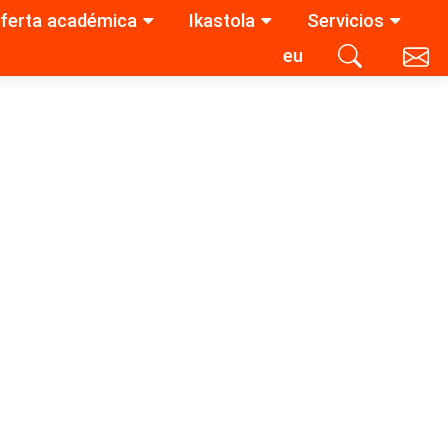
ferta académica
Ikastola
Servicios
eu
Contacta con nosotros
Buscar