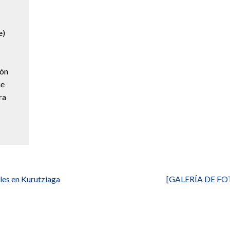
e)
ión
ue
ra
les en Kurutziaga
[GALERÍA DE FOT