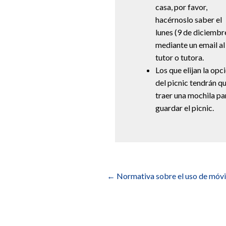
casa, por favor,
hacérnoslo saber el
lunes (9 de diciembr
mediante un email al
tutor o tutora.
Los que elijan la opc
del picnic tendrán q
traer una mochila pa
guardar el picnic.
Navegación
de
←
Normativa sobre el uso de móvi
entradas