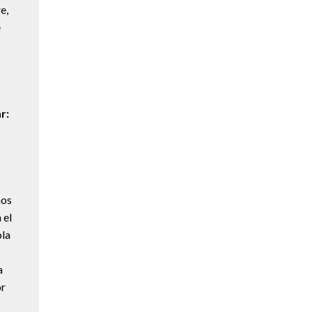
e,
e
r:
ños
 el
ola
a
or