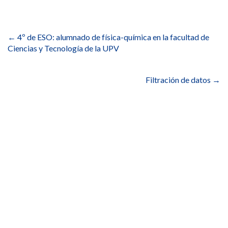
Navegación
de
←
4º de ESO: alumnado de física-química en la facultad de
entradas
Ciencias y Tecnología de la UPV
Filtración de datos
→