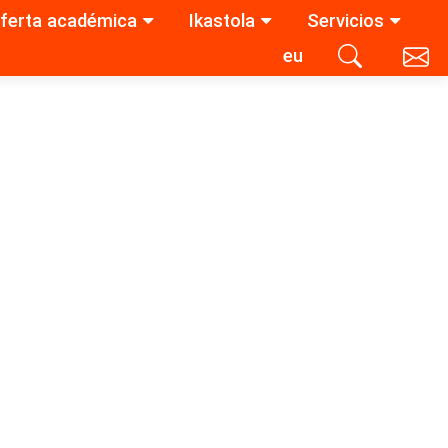
ferta académica
Ikastola
Servicios
eu
Contacta con nosotros
Buscar