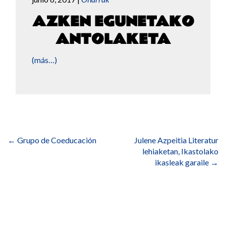
AZKEN EGUNETAKO
ANTOLAKETA
(más…)
Navegación
de
←
Grupo de Coeducación
Julene Azpeitia Literatur
entradas
lehiaketan, Ikastolako
ikasleak garaile
→