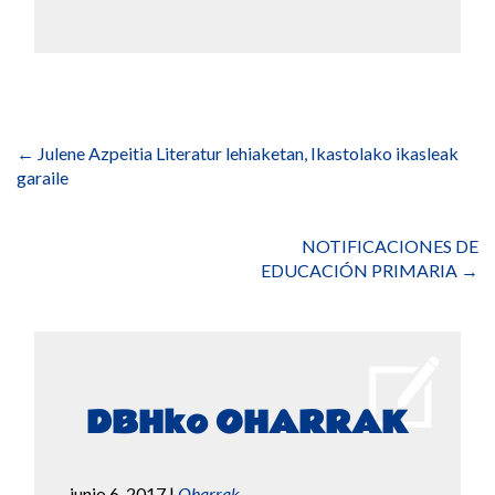
Navegación
de
←
Julene Azpeitia Literatur lehiaketan, Ikastolako ikasleak
entradas
garaile
NOTIFICACIONES DE
EDUCACIÓN PRIMARIA
→
DBHko OHARRAK
junio 6, 2017
|
Oharrak