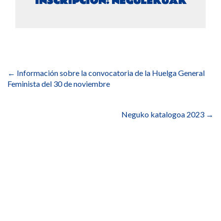
INSCRIPCIÓN: NEGULEKUAK
Navegación
de
←
Información sobre la convocatoria de la Huelga General
entradas
Feminista del 30 de noviembre
Neguko katalogoa 2023
→