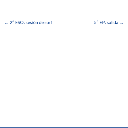
Navegación
de
←
2º ESO: sesión de surf
5º EP: salida
→
entradas