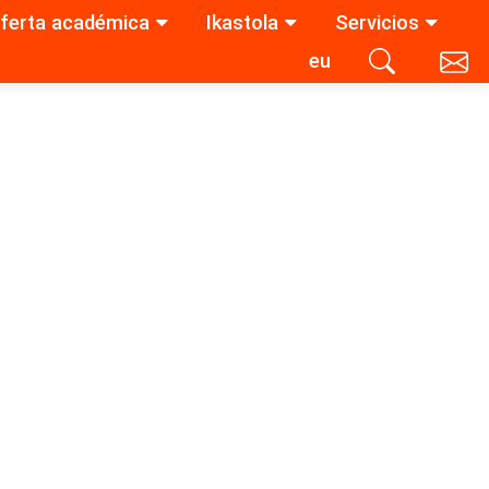
ferta académica
Ikastola
Servicios
eu
Contacta con nosotros
Buscar