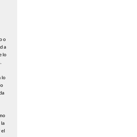
o o
d a
e lo
.
 lo
do
ada
 no
 la
 el