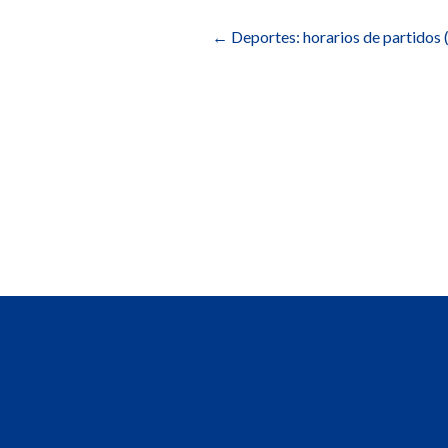
Navegación
de
←
Deportes: horarios de partidos
entradas