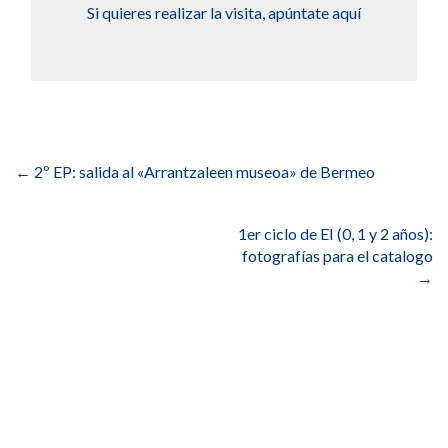
Si quieres realizar la visita, apúntate aquí
Navegación
de
←
2º EP: salida al «Arrantzaleen museoa» de Bermeo
entradas
1er ciclo de EI (0, 1 y 2 años):
fotografías para el catalogo
→