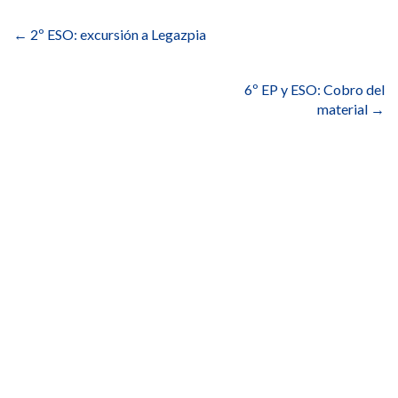
Navegación
de
←
2º ESO: excursión a Legazpia
entradas
6º EP y ESO: Cobro del
material
→