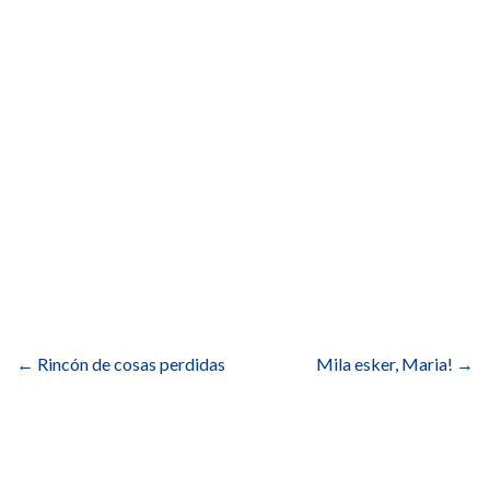
Navegación
de
←
Rincón de cosas perdidas
Mila esker, Maria!
→
entradas