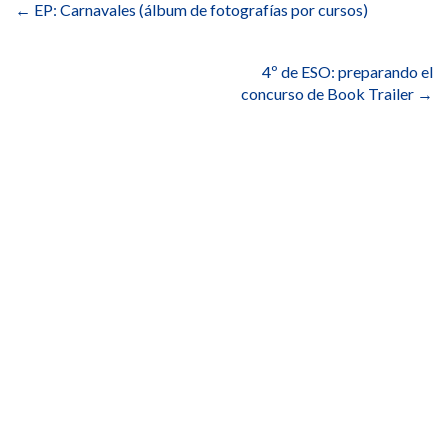
de
←
EP: Carnavales (álbum de fotografías por cursos)
entradas
4º de ESO: preparando el
concurso de Book Trailer
→