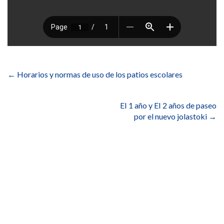
Navegación
de
←
Horarios y normas de uso de los patios escolares
entradas
EI 1 año y EI 2 años de paseo
por el nuevo jolastoki
→