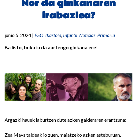
Nor da ginkanaren
irabazlea?
junio 5, 2024
|
ESO
,
Ikastola
,
Infantil
,
Noticias
,
Primaria
Ba listo, bukatu da aurtengo ginkana ere!
Argazki hauek laburtzen dute azken galderaren erantzuna:
Zea Mays taldeak jo zuen, maiatzeko azken asteburuan,