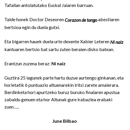
Tafallan antolatutako Euskal Jaiaren barruan.
Talde honek Doctor Deseoren
abestiaren
Corazon de tango
bertsioa egin du duela gutxi.
Eta bigarren hauek duela urte dexente Xabier Leteren
Ni naiz
kantuaren bertsio bat sartu zuten beraien disko batean.
Erantzun zuzena beraz:
Ni naiz
Guztira 25 lagunek parte hartu duzue aurtengo ginkanan, eta
horietatik 6 puntuazio altuenarekin iritsi zarete amaierara.
Berdinketa hori apurtzeko buruz buruko finalaren apustua
zabaldu genuen eta hor Altunak gure irabazlea erabaki
zuen…..
June Bilbao