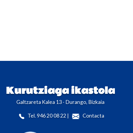
Kurutziaga ikastola
Galtzareta Kalea 13 - Durango, Bizkaia
Tel. 946 20 08 22 |
Contacta