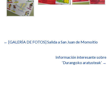
Navegación
de
←
[GALERÍA DE FOTOS] Salida a San Juan de Momoitio
entradas
Información interesante sobre
‘Durangoko aratusteak’
→