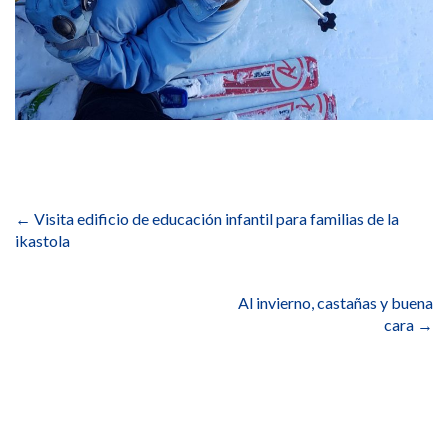
Navegación
de
←
Visita edificio de educación infantil para familias de la
entradas
ikastola
Al invierno, castañas y buena
cara
→