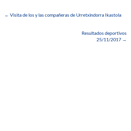
Navegación
de
←
Visita de los y las compañeras de Urretxindorra Ikastola
entradas
Resultados deportivos
25/11/2017
→